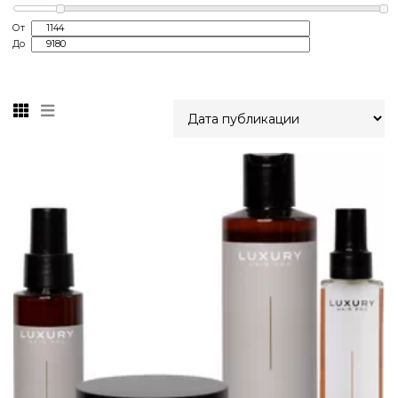
От
До