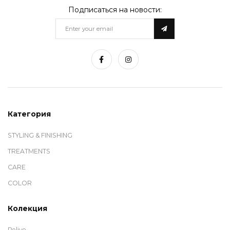
дерматологической безопасности, эффективном и при этом
Подписаться на новости:
неагрессивном воздействии на волосы.
Продукция Green Light исследована, разработана,
произведена и упакована с предельной заботой и вниманием.
Каждый продукт Green Light был проанализирован в
направлении токсикологии, подвергся различным
испытаниям, которые обеспечивают и гарантируют
безопасность при его использовании. Сегодня бренд Green
Light представлен и успешно занимает лидирующие позиции
на рынках профессиональной косметики и парикмахерских
услуг в более чем 150 странах мира. С 2000 года бренд Green
Категория
Light представлен в Украине. Мы приглашаем познакомится с
ассортиментом всех направлений и систем Green Light.
STYLING & FINISHING
TREATMENTS
CARE
COLOR
Колекция
Relive