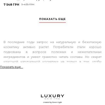
7 548 ГРН
9 435 ГРН
ПОКАЗАТЬ ЕЩЕ
В последние годы запрос на натуральную и безопасную
косметику активно растет. Потребители стали хорошо
подкованы в вопросе полезных и нежелательных
ингредиентов и умеют грамотно читать составы. Но секрет
классной натуральной косметики не только в том, чтобы
насытить состав натуральными компонентами, но и помочь им
Показать еще...
эффективно работать с волосами. Именно это с блеском
удалось итальянскому бренду профессиональной косметики
для волос Green Light. Бренд смог максимально убрать из
продукции агрессивные химические компоненты и заменить их
Instagram
новыми растительными компонентами, обладающими
@green_light_ukraine
уникальной способностью преобразовывать волосы. Green
Light – это революционный ответ на растущие запросы о