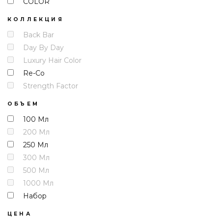
COLOR
КОЛЛЕКЦИЯ
Back Bar
Day By Day
Luxury Hair Color
Re-Co
Strength Factor
ОБЪЕМ
100 Мл
200 Мл
250 Мл
300 Мл
500 Мл
1000 Мл
Набор
ЦЕНА