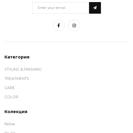
Категория
STYLING & FINISHING
TREATMENTS
CARE
COLOR
Колекция
Relive