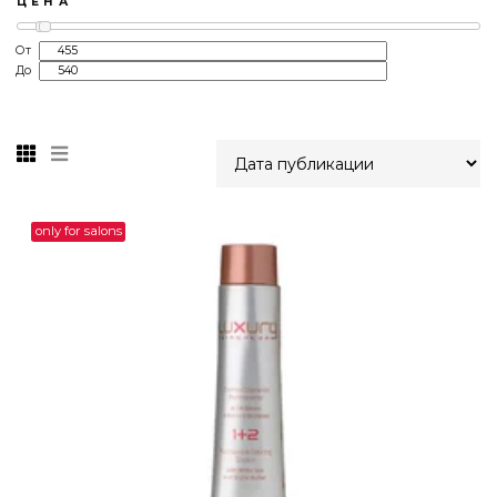
ЦЕНА
От
До
only for salons