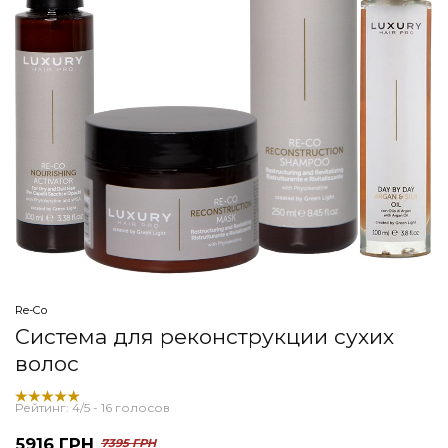
Re-Co
Система для реконструкции сухих
волос
Рейтинг:
4
/5 -
16
голосов
5916 ГРН
7395 ГРН