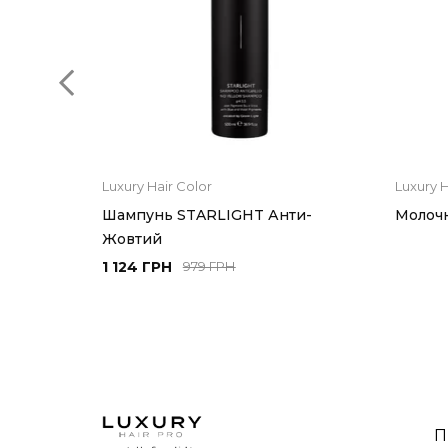
Luxury Hair Color
Luxury H
крем-
Шампунь STARLIGHT Анти-
Молочн
Жовтий
1 124 ГРН
979 ГРН
П