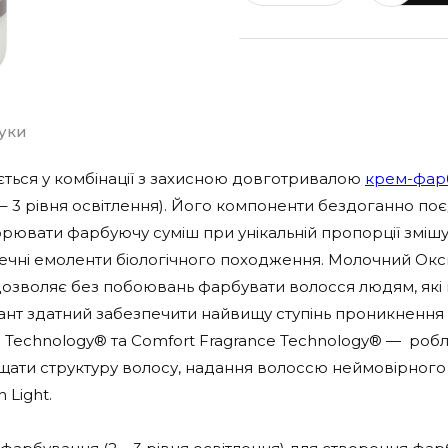
гуки
ться у комбінації з захисною довготривалою
крем-фарб
 3 рівня освітлення). Його компоненти бездоганно поєд
ювати фарбуючу суміш при унікальній пропорції змішува
печні емоленти біологічного походження. Молочний Окс
 дозволяє без побоювань фарбувати волосся людям, які
ант здатний забезпечити найвищу ступінь проникнення д
on Technology® та Comfort Fragrance Technology® — ро
хищати структуру волосу, надання волоссю неймовірног
 Light.