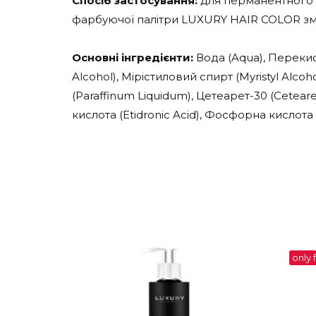
Спосіб застосування:
для перманентного ф
фарбуючої палітри LUXURY HAIR COLOR зміша
Основні інгредієнти:
Вода (Aqua), Перекис
Alcohol), Мірістиловий спирт (Myristyl Alco
(Paraffinum Liquidum), Цетеарет-30 (Cetear
кислота (Etidronic Acid), Фосфорна кислота
only 