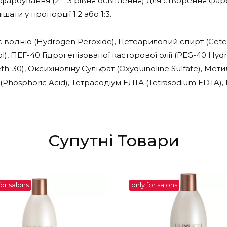
арбування (2 – 3 рівня освітлення) для створення фар
ти у пропорції 1:2 або 1:3.
 водню (Hydrogen Peroxide), Цетеариловий спирт (Cetear
hol), ПЕГ-40 Гідрогенізованої касторової олії (PEG-40 Hyd
eth-30), Оксихіноліну Сульфат (Oxyquinoline Sulfate), М
 (Phosphoric Acid), Тетрасодіум ЕДТА (Tetrasodium EDTA),
Супутні Товари
for salons
only for salons