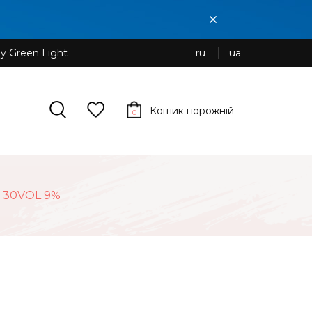
y Green Light
ru
ua
Кошик порожній
0
30VOL 9%