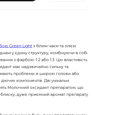
ою Green Light
з білим чаєм та олією
нані у єдину структуру, комбінуючи в собі
ння з фарбою: 1:2 або 1:3. Цю властивість
идант має надзвичайно сильну та
 мають проблеми зі шкірою голови або
іючих компонентів. Дві унікальні
блять Молочний оксидант препаратом, що
о блиску, дуже приємний аромат препарату