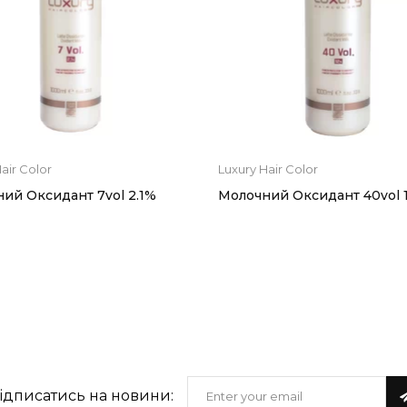
air Color
Luxury Hair Color
ий Оксидант 7vol 2.1%
Молочний Оксидант 40vol 
Instagram
@green_light_ukraine
ідписатись на новини: