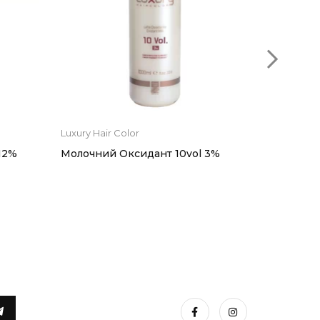
Luxury Hair Color
Luxury Hai
12%
Молочний Оксидант 10vol 3%
Захисна 
фарба