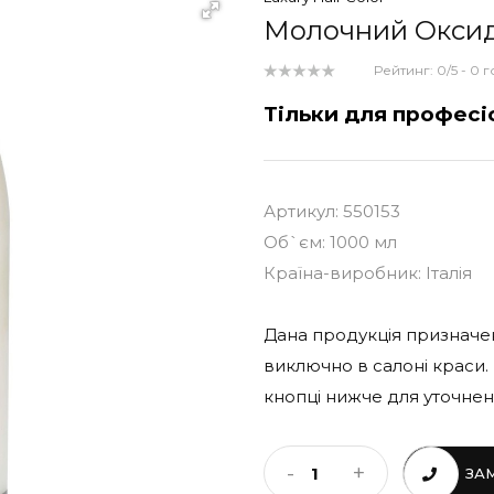
Молочний Оксид
Рейтинг:
0
/5 -
0
г
Тільки для професі
Артикул: 550153
Об`єм: 1000 мл
Країна-виробник: Італія
Дана продукція призначе
виключно в салоні краси.
кнопці нижче для уточнен
-
+
ЗА