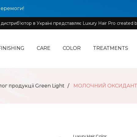
Перемоги!
истриб'ютор в Україні представляє Luxury Hair Pro created b
FINISHING
CARE
COLOR
TREATMENTS
лог продукції Green Light
МОЛОЧНИЙ ОКСИДАНТ 
Luxury Hair Color