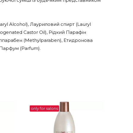
буючої суміші із будь-яким представником
yl Alcohol), Лауриловий спирт (Lauryl
rogenated Castor Oil), Рідкий Парафін
етилпарабен (Methylparaben), Етидронова
 Парфум (Parfum).
only for salons
only for