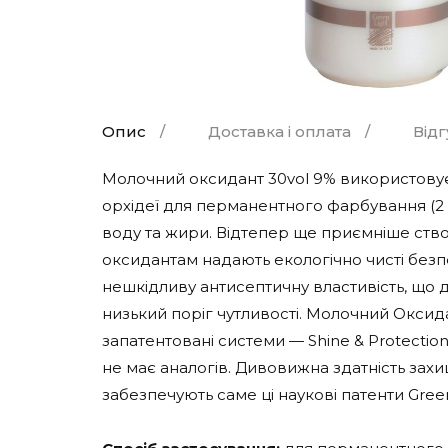
Опис
Доставка і оплата
Від
Молочний оксидант 30vol 9% використовує
орхідеї для перманентного фарбування (2 –
воду та жири. Відтепер ще приємніше створ
оксидантам надають екологічно чисті без
нешкідливу антисептичну властивість, що
низький поріг чутливості. Молочний Оксид
запатентовані системи — Shine & Protecti
не має аналогів. Дивовижна здатність за
забезпечують саме ці наукові патенти Green