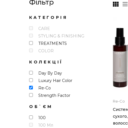
Фільтр
КАТЕГОРІЯ
CARE
STYLING & FINISHING
TREATMENTS
COLOR
КОЛЕКЦІЇ
Day By Day
Luxury Hair Color
Re-Co
Strength Factor
Re-Co
ОБ`ЄМ
Систем
сухого
100
волосс
100 Мл