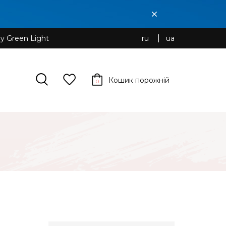
y Green Light
ru
ua
Кошик порожній
0