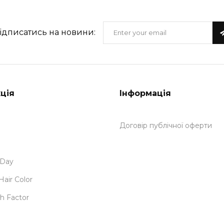
Instagram
@green_light_ukraine
ідписатись на новини:
ція
Інформація
Договір публічної оферти
 Day
Hair Color
h Factor