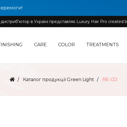
Перемоги!
истриб'ютор в Україні представляє Luxury Hair Pro created b
FINISHING
CARE
COLOR
TREATMENTS
Каталог продукції Green Light
RE-CO