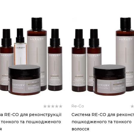
Re-Co
а RE-CO для реконструкції
Система RE-CO для реконст
, тонкого та пошкодженого
пошкодженого та тонкого
я
волосся