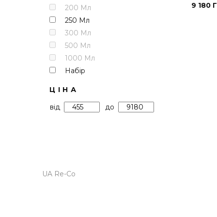
9 180 
200 Мл
250 Мл
300 Мл
500 Мл
1000 Мл
Набір
ЦІНА
від
до
UA Re-Co