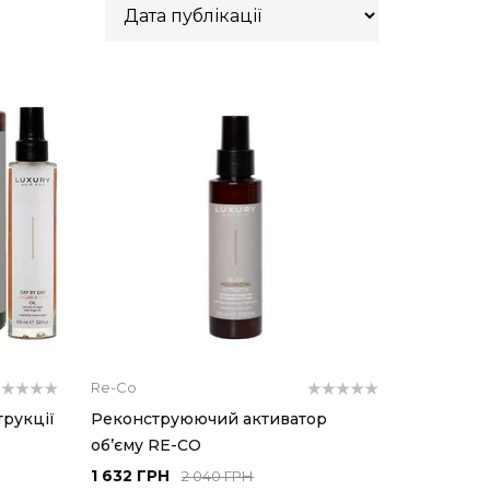
Re-Co
рукції
Реконструюючий активатор
об’єму RE-CO
1 632 ГРН
2 040 ГРН